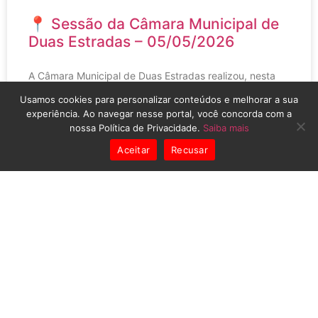
📍 Sessão da Câmara Municipal de
Duas Estradas – 05/05/2026
A Câmara Municipal de Duas Estradas realizou, nesta
terça-feira (05), mais uma sessão ordinária, reforçando
Usamos cookies para personalizar conteúdos e melhorar a sua
o compromisso com a transparência, o diálogo e o
experiência. Ao navegar nesse portal, você concorda com a
desenvolvimento
nossa Política de Privacidade.
Saiba mais
Aceitar
Recusar
LEIA MAIS »
06/05/2026