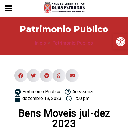
Patrimonio Publico
Ba
Início
>
Patrimonio Publico
Pratimonio Publico
Acessoria
dezembro 19, 2023
1:50 pm
Bens Moveis jul-dez
2023