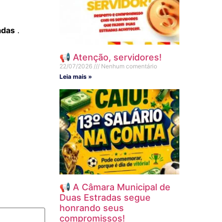
adas
.
📢 Atenção, servidores!
22/07/2026
Nenhum comentário
Leia mais »
📢 A Câmara Municipal de
Duas Estradas segue
honrando seus
compromissos!