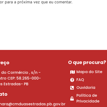
or para a próxima vez que eu comentar.
O que procura?
reço
Mapa do Site
 do Cormércio , s/n -
tro CEP: 58.265-000-
FAQ
s Estradas- PB
Ouvidoria
ato
Política de
Privacidade
ara@cmduasestradas.pb.gov.br