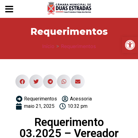
Requerimentos
Ba
Início
>
Requerimentos
Requerimentos
Acessoria
maio 21, 2025
10:32 pm
Requerimento
03.2025 – Vereador