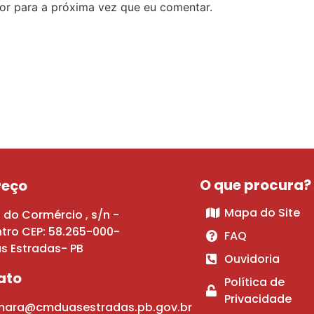
or para a próxima vez que eu comentar.
O que procura?
reço
Mapa do Site
 do Cormércio , s/n -
tro CEP: 58.265-000-
FAQ
s Estradas- PB
Ouvidoria
ato
Política de
Privacidade
ara@cmduasestradas.pb.gov.br